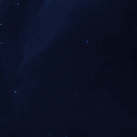
向，构建围绕服务、技术与行业规范的长效价值链，在数字体育
以技术创新为驱动
融合实时数据处理与前沿 AI 模型，提升直播服
务的智能化水平。
联系我们
快速导航