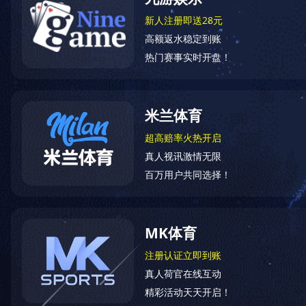
在服务方面，明博体育 设有
与高效反馈，让用户在赛事
全终端兼容接入
不论是手机、平板还是电脑
MINGBO(中国) 可自
无需额外安装，即开即用