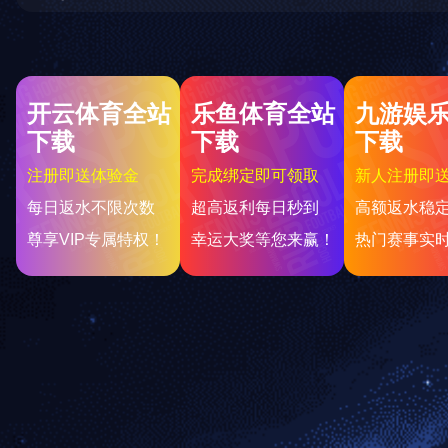
“完全出乎意料的好”
“设
朋友推荐的，一开始没在意，结果发
界面
现明博体育比想象中更流畅，数据更
本。
新快，还能设定提醒，功能挺全。
官方网
上做
小林 · 广州
已验证用户