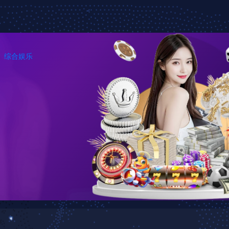
App下载
关于我们
体育热点
明博体育，值得信赖的数字体育平
持“以技术驱动体验、以数据构建价值”为核心理念，专注打造一
余年深耕亚洲市场，我们的服务网络覆盖多个国家与地区，赢得了
MINGBO(中国)
平台，我们融合全球架构与赛事数据接口，构
台支持 PC、H5、APP 多端接入，并配备防劫持机制与加速
重加密机制、AI 风控体系与实时监测模块，自动识别潜在异常
过银行级加密协议处理，确保每一次使用都安全可靠。