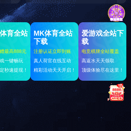
“非常适合我这种不懂技术的用
“服务响应快
户”
，客
有问题联系客
界面清晰，逻辑顺，爸妈都能轻松上
能感
版本更新也稳
手。查分数、看直播都很方便，也不
化，日常用着
容易卡。
阿斌 ·
Leo · 成都
资深用
老用户