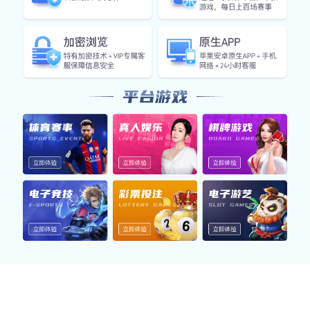
国王联赛作为一项历史悠久且备受瞩目的赛事，不仅
在国内外享有盛名，还吸引了众多顶级球员参与。这
项比赛是各大俱乐部展示实力的平台，也是球员个人
能力提升的重要舞台。对于每一位参与者来说，这都
是一个实现梦想、证明自己的机会。
从竞技水平来看，国王联赛汇聚了众多强队，每场比
赛都有着极高观赏性和竞争性。这不仅考验着球员个
人技术，更考验团队协作能力。而当像梅西这样的超
级巨星加入其中，无疑会提升赛事整体水平，使得比
赛更加精彩纷呈。
此外，在经济层面上，国王联赛也是各大俱乐部收入
的重要来源之一，它通过门票销售、转播权以及赞助
等多种方式，为参赛球队带来了可观收益。这使得每