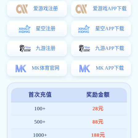
他对梅西参加即将举行的国王联赛的期待，尽管目前
双方尚未进行具体讨论。这一消息引发了球迷们的热
烈讨论，也让人们对未来可能发生的合作充满期待。
本文将从四个方面详细探讨这一话题，包括阿圭罗与
梅西的关系、国王联赛的重要性、梅西加盟可能带来
的影响，以及双方未来合作的展望。通过这些角度，
我们可以更全面地理解阿圭罗对于梅西参与国王联赛
的期待及其背后的深层次含义。
1、阿圭罗与梅西的关系
阿圭罗与梅西之间有着深厚的友谊，两人在国家队和
俱乐部时期都曾并肩作战。自从他们在青少年时期相
识以来，这段友谊就一直持续至今。他们不仅是队
友，更是彼此信任和支持的重要伙伴。在许多场合