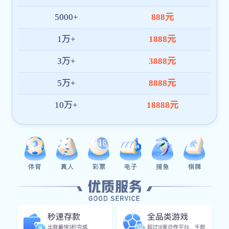
中，两人都对彼此给予了高度评价，显示出深厚的情
感纽带。
在国际大赛中，阿圭罗和梅西共同经历了无数次挑战
与辉煌，他们携手为国家赢得荣誉。尤其是在最近的
一届美洲杯上，两人的默契配合帮助球队夺得冠军，
更加巩固了他们之间的团结。因此，阿圭罗期待梅西
参加国王联赛，无疑是基于这种深厚关系所产生的自
然期盼。
此外，阿圭罗在职业生涯中的成功也离不开梅西的支
持，这种互相成就使得他们之间建立起了一种特殊而
又坚固的联系。正因如此，当谈及未来时，阿圭罗总
是希望能够与老友一起继续书写新的篇章。
2、国王联赛的重要性