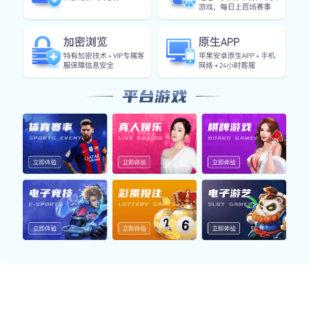
定有效的战术体系，以发挥每位球员的最大潜力。然
而，在一些关键场次中，他对于阵容调整和比赛节奏
掌控的不当使得球队陷入被动。这不仅影响了比赛结
果，更让外界对他的执教能力产生质疑。
尽管如此，我们也不能完全归咎于他个人。毕竟，一
支球队的成功与否往往涉及多个方面，包括管理层决
策、球员心态等。而且，在面对伤病潮和年轻球员成
长缓慢等问题时，他显然无法单独扭转局面。因此，
将所有责任都推给他并不公平。
总体来看，阿特金森虽然存在一定不足，但他仍然是
团队的一部分，需要更多支持与理解。在接下来的比
赛中，他需要更灵活地调整策略，以适应不断变化的
局势。