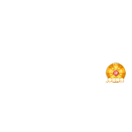
综上所述，米切尔状态下滑不仅仅是个人问题，它反
映出整个团队协作和深度不足的问题。在后续赛季
中，全队必须加强相互配合，以减轻明星球员身上的
压力，同时提升整体竞争力。
4、寻找解决方案与未来展望
为了解决目前存在的问题，骑士管理层需要认真评估
球队结构，并考虑引入新鲜血液或调整人员配置。通
过交易或者自由市场签约，引入能够即插即用的新
援，无疑会增强板凳深度，从而提高整支球队的竞争
能力。同时，要充分挖掘年轻球员潜力，为其提供更
多锻炼机会，以便他们能迅速成长为可以依赖的人
选。