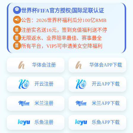
铁林分析骑士失利原因阿特金森责
任有限米切尔状态下滑影响全队表
现
2026-06-22 19:35
25 次阅读
首页
/
体育热点
本文将围绕“铁林分析骑士失利原因，阿特金森责任有