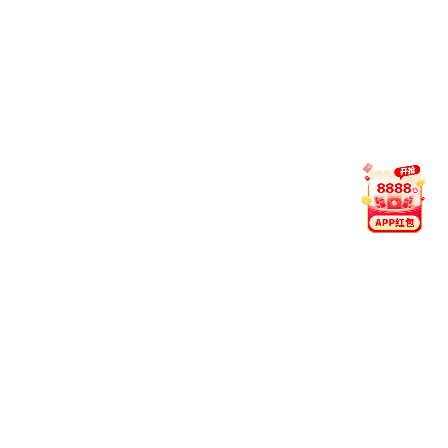
起，使得原本具备潜力的团队面临严峻挑战。因此，
为了走出低谷，他们亟需采取有效措施，加以改进与
提升。
展望未来，只要管理层能够积极行动，同时全体成员
团结一致，共同努力，相信克里夫兰骑士定能逐步走
向正轨，再次冲击更高目标，实现辉煌复兴！
上一篇：
沃特森表现稳定半场7投4中斩获10…
下一篇：
国米旧将克鲁斯分析帕斯回归意甲